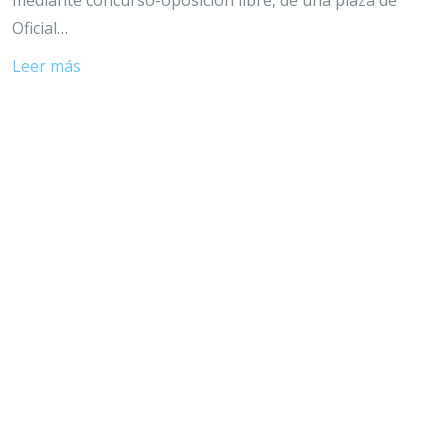
mediante concurso-oposición libre, de una plaza de
Oficial…
Leer más