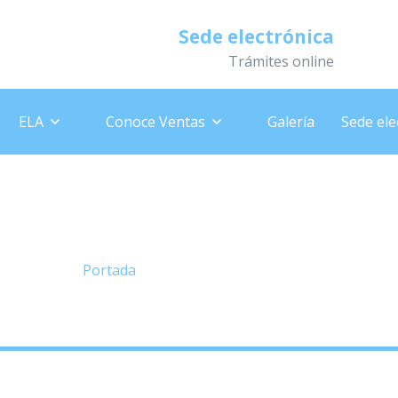
Sede electrónica
Trámites online
ELA
Conoce Ventas
Galería
Sede ele
denanzas regulado
Portada
»
Ordenanzas reguladoras