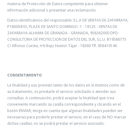
materia de Protección de Datos competente para obtener
información adicional o presentar una reclamación.
Datos identificativos del responsable: E.L.A DE VENTAS DE ZAFARRAYA,
P1800041D, PLAZA DE SANTO DOMINGO -1 - 18125 - VENTAS DE
ZAFARRAYA-ALHAMA DE GRANADA - GRANADA, 958362000 DPD:
CONSULTORIA DE PROTECCION DE DATOS DEL SUR, S.L.U. B19586775
C/ Alfonso Cuesta, nº6 Bajo Huetor-Tájar - 18360 Tlf. 958419146
CONSENTIMIENTO
La finalidad y uso previsto tanto de los datos en sí mismos como de
su tratamiento, es prestarle el servicio solicitado o atender sus
consultas. A continuación, podrá aceptar la finalidad que crea
conveniente marcando su casilla correspondiente y clicando en el
botón ENVIAR, tenga en cuenta que algunas finalidades pueden ser
necesarias para poderle prestar el servicio, en el caso de NO marcar
dichas casillas, no se podrá prestar el servicio asociado.