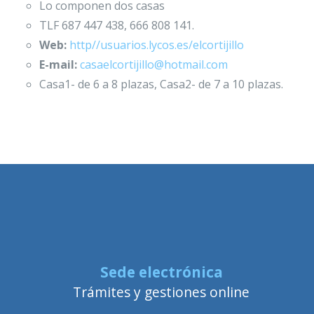
Lo componen dos casas
TLF 687 447 438, 666 808 141.
Web:
http//usuarios.lycos.es/elcortijillo
E-mail:
casaelcortijillo@hotmail.com
Casa1- de 6 a 8 plazas, Casa2- de 7 a 10 plazas.
Sede electrónica
Trámites y gestiones online