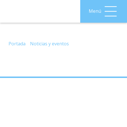
Menú
– Plan de Acción para una Buena Salud
Mental. Ayudas Públicas.
Portada
»
Noticias y eventos
»
– Plan de Acción para
una Buena Salud Mental. Ayudas Públicas.