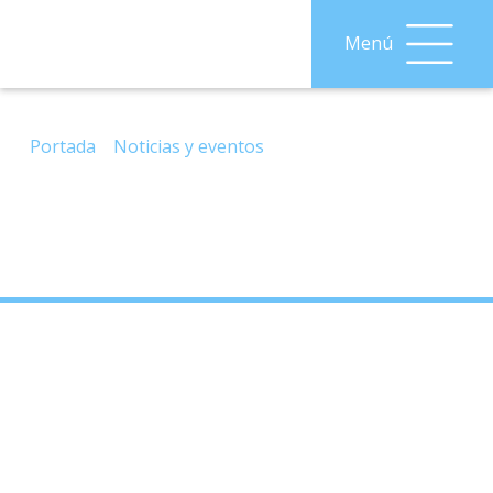
Menú
– Viaje, Costa Tropical Granadina, 20/04/2023.
Portada
»
Noticias y eventos
»
– Viaje, Costa Tropical
Granadina, 20/04/2023.