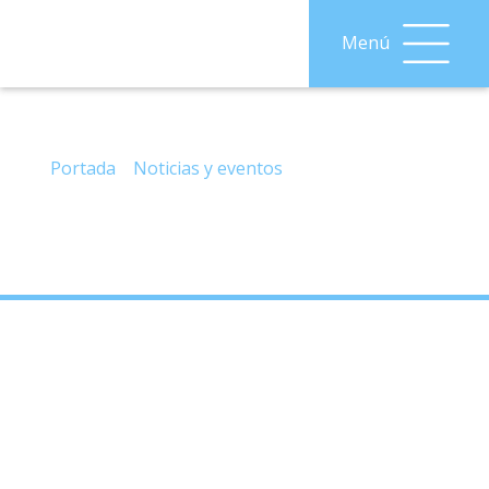
Menú
– Viaje, con visita guiada por «El Albaicín»
granadino, para el miércoles, día 26/10/22.
Portada
»
Noticias y eventos
»
– Viaje, con visita
guiada por «El Albaicín» granadino, para el miércoles,
día 26/10/22.