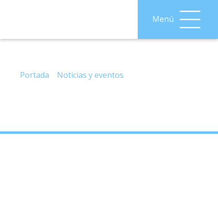
Menú
– Renovación DNI, jueves, 02-NOVIEMBRE-
2023, en Alhama de Granada
Portada
»
Noticias y eventos
»
– Renovación DNI,
jueves, 02-NOVIEMBRE-2023, en Alhama de Granada