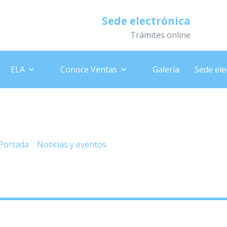
Sede electrónica
Trámites online
ELA
Conoce Ventas
Galería
Sede ele
– Renovación DNI, 20-06-202
Portada
»
Noticias y eventos
»
– Renovación DNI, 20-06-202