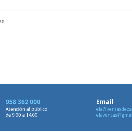
as
958 362 000
Email
Atención al público
ela@ventasdeza
de 9.00 a 14.00
elaventas@gmai