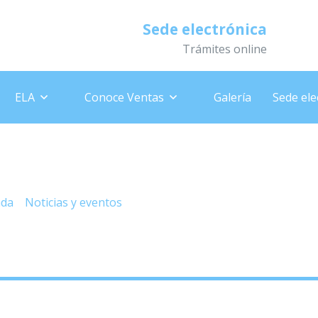
Sede electrónica
Trámites online
ELA
Conoce Ventas
Galería
Sede ele
grama de Turismo, del «IMS
ada
»
Noticias y eventos
»
– Programa de Turismo, del «IMS