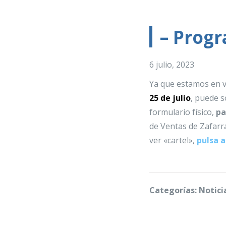
– Prog
6 julio, 2023
Ya que estamos en v
25 de julio
,
puede so
formulario físico
,
pa
de Ventas de Zafarra
ver «cartel»,
pulsa a
Categorías: Notici