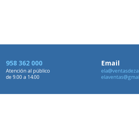
958 362 000
Email
Atención al público
ela@ventasdeza
de 9.00 a 14.00
elaventas@gmai