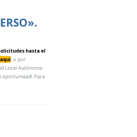
SERSO».
olicitudes hasta el
 aquí
,
o por
idad Local Autónoma
a oportunidad!. Para