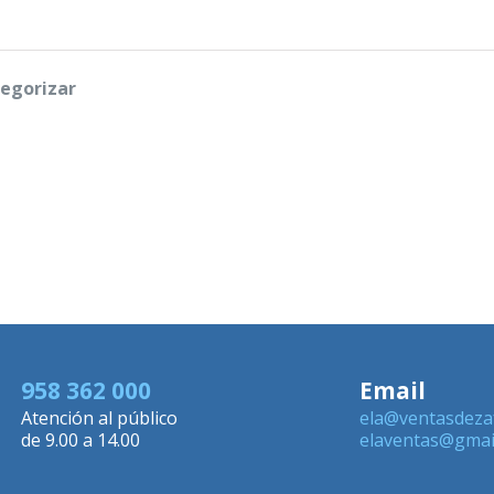
tegorizar
958 362 000
Email
Atención al público
ela@ventasdeza
de 9.00 a 14.00
elaventas@gmai