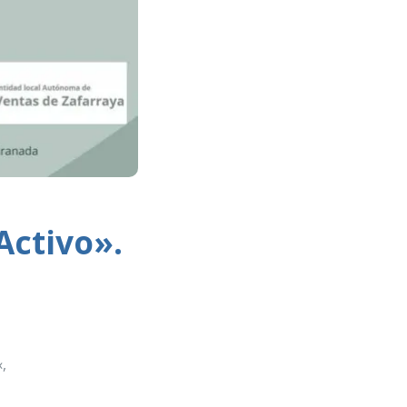
Activo».
«,