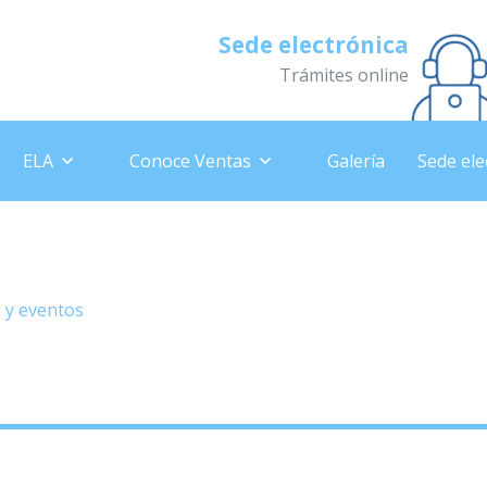
Sede electrónica
Trámites online
ELA
Conoce Ventas
Galería
Sede ele
ejecimiento Activo». Taller 
s y eventos
»
– Programa de «Envejecimiento Activo». Taller 