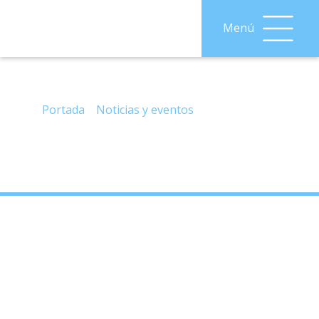
Menú
– PROGRAMA «CUENTA CONMIGO», para
Ventas de Zafarraya.
Portada
»
Noticias y eventos
»
– PROGRAMA
«CUENTA CONMIGO», para Ventas de Zafarraya.