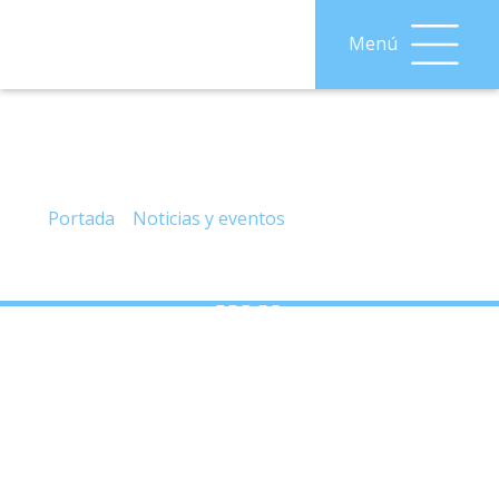
Menú
– La Entidad Local Autónoma de Ventas de
Zafarraya renueva las Instalaciones de
Alumbrado Público con Financiación
F.E.D.E.R.
Portada
»
Noticias y eventos
»
– La Entidad Local
Autónoma de Ventas de Zafarraya renueva las
Instalaciones de Alumbrado Público con Financiación
F.E.D.E.R.