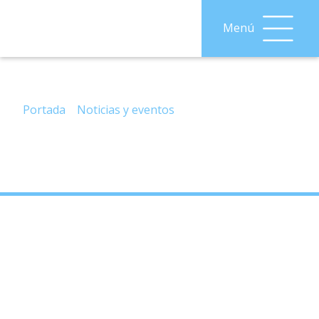
Menú
– Inscripciones, Viaje Lorca y Granada,
30/07/22.
Portada
»
Noticias y eventos
»
– Inscripciones, Viaje
Lorca y Granada, 30/07/22.