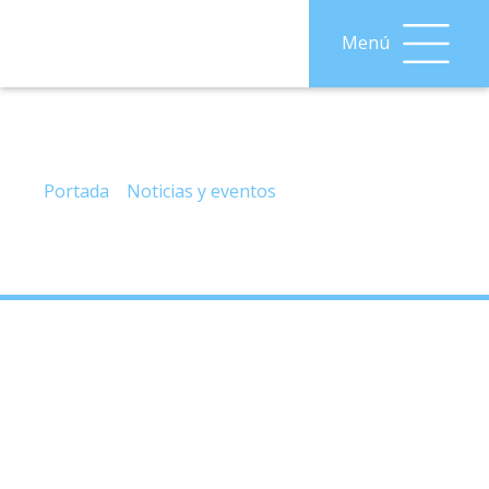
Menú
Información sobre Actividades y Proyectos
en Ventas de Zafarraya, desde junio de 2023
hasta la actualidad.
Portada
»
Noticias y eventos
»
Información sobre
Actividades y Proyectos en Ventas de Zafarraya,
desde junio de 2023 hasta la actualidad.