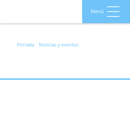
Menú
– «Gymkana», Descubre Ventas de
Zafarraya.
Portada
»
Noticias y eventos
»
– «Gymkana»,
Descubre Ventas de Zafarraya.