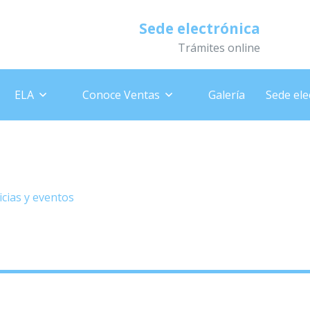
Sede electrónica
Trámites online
ELA
Conoce Ventas
Galería
Sede ele
 de Zafarraya 2022, días 22, 2
icias y eventos
»
– Feria, Ventas de Zafarraya 2022, días 22, 2