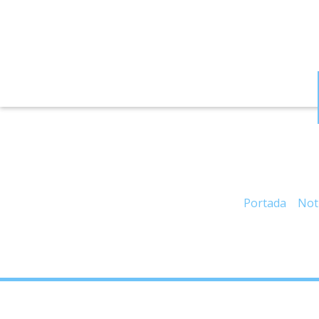
– Feria, Ventas
Portada
»
Not