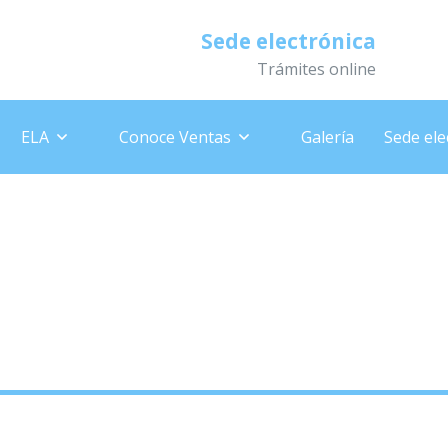
Sede electrónica
Trámites online
ELA
Conoce Ventas
Galería
Sede ele
también puedes salvar vidas. 
lunes, 12/09/2022.
»
– Dona sangre. Tú también puedes salvar vidas. Consultor