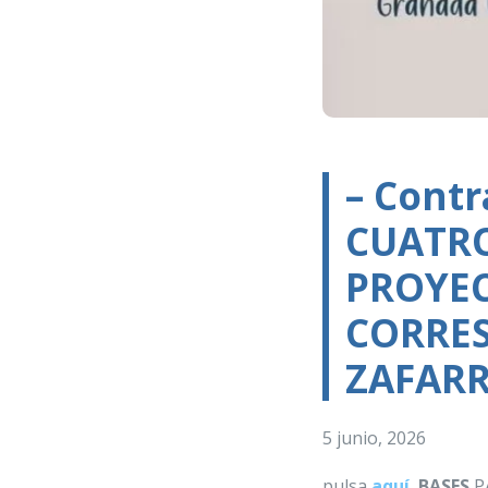
– Contr
CUATRO
PROYEC
CORRES
ZAFARR
5 junio, 2026
pulsa
aquí
,
BASES
P