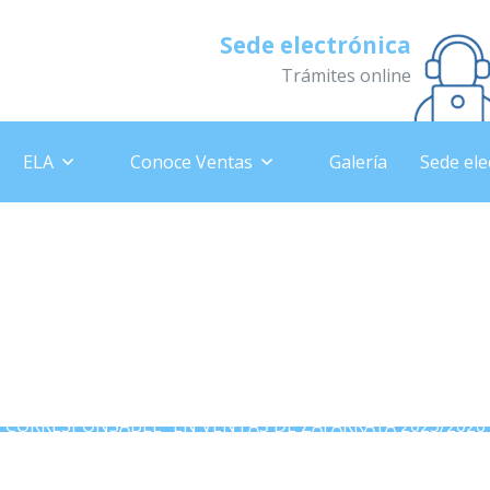
Sede electrónica
Trámites online
ELA
Conoce Ventas
Galería
Sede ele
roceso Selectivo. CUATRO MO
, UNA PROVINCIA CORRESP
DE ZAFARRAYA 2025/2026
tación. Proceso Selectivo. CUATRO MONITORES/AS PARA 
CORRESPONSABLE” EN VENTAS DE ZAFARRAYA 2025/2026