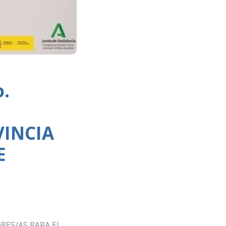
o.
INCIA
E
RES/AS PARA EL