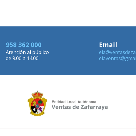
958 362 000
Email
Atención al público
ela@ventasdeza
de 9.00 a 14.00
elaventas@gmai