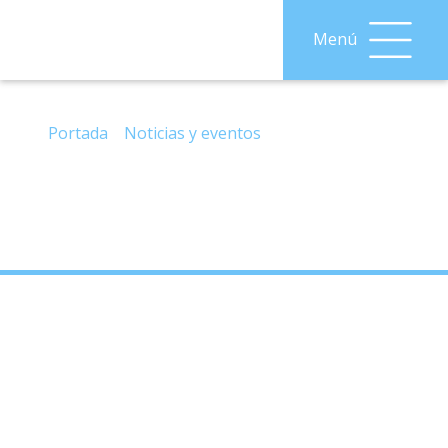
Menú
– Carnaval 2025, viernes, 07/03/25.
Portada
»
Noticias y eventos
»
– Carnaval 2025,
viernes, 07/03/25.