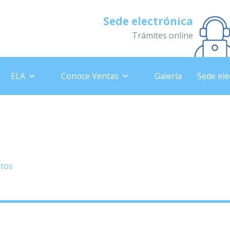
Sede electrónica
Trámites online
ELA
Conoce Ventas
Galería
Sede ele
 «SAN SILVESTRE 2024». Sába
2024.
ntos
»
– 2ª Carrera Navideña «SAN SILVESTRE 2024». Sábado,